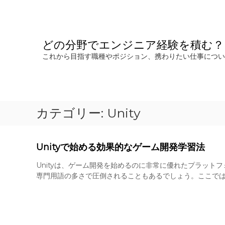
コ
ン
テ
ン
どの分野でエンジニア経験を積む？
ツ
これから目指す職種やポジション、携わりたい仕事につい
へ
ス
キ
ッ
プ
カテゴリー:
Unity
Unityで始める効果的なゲーム開発学習法
Unityは、ゲーム開発を始めるのに非常に優れたプラット
専門用語の多さで圧倒されることもあるでしょう。ここでは、U